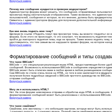
Вернуться наверх
Почему мое сообщение нуждается в проверки модератором?
Администратор форума может решить, что сообщения, отправляемые пользовател
просмотра перед окончательным отображением. Также возможно, что администрато
пользователей, сообщения от которых, по его мнению, должны быть предварител
Свяжитесь с администратором форума для получения дополнительной информаци
Вернуться наверх
Как мне вновь поднять мою тему?
Щелкнув по ссылке «Поднять тему» при просмотре темы, вы можете «поднять» ее 
форума. Если этого не происходит, то это означает, что возможность поднятия те
пройти до повторного поднятия темы, еще не прошло. Также можно поднять тему, п
удостоверьтесь, что тем самым вы не нарушаете правил форума, на котором наход
Вернуться наверх
Форматирование сообщений и типы создав
Что такое BBCode?
BBCode — это специальная реализация языка HTML, предоставляющая более удо
сообщений. Возможность использования BBCode в сообщениях определяется адми
BBCode может быть отключен вами в любое время в любом размещаемом сообщен
Сам BBCode по стилю очень похож на HTML, но теги в нем заключаются в квадратные
получения более подробных сведений о BBCode прочтите руководство по BBCode, 
отправки сообщений.
Вернуться наверх
Могу ли я использовать HTML?
Нет. На этом форуме невозможна отправка и обработка кода HTML в сообщениях.
форматированию сообщений может быть реализована с использованием BBCode.
Вернуться наверх
Что такое смайлики?
Смайлики, или эмотиконы — это небольшие картинки, которые могут быть использ
:) означает радость, а :( означает печаль. Полный список смайликов можно увиде