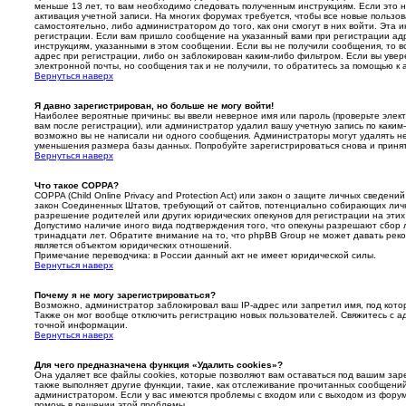
меньше 13 лет, то вам необходимо следовать полученным инструкциям. Если это не
активация учетной записи. На многих форумах требуется, чтобы все новые пользо
самостоятельно, либо администратором до того, как они смогут в них войти. Эта
регистрации. Если вам пришло сообщение на указанный вами при регистрации адр
инструкциям, указанными в этом сообщении. Если вы не получили сообщения, то 
адрес при регистрации, либо он заблокирован каким-либо фильтром. Если вы увер
электронной почты, но сообщения так и не получили, то обратитесь за помощью к
Вернуться наверх
Я давно зарегистрирован, но больше не могу войти!
Наиболее вероятные причины: вы ввели неверное имя или пароль (проверьте эле
вам после регистрации), или администратор удалил вашу учетную запись по каким
возможно вы не написали ни одного сообщения. Администраторы могут удалять не
уменьшения размера базы данных. Попробуйте зарегистрироваться снова и принять
Вернуться наверх
Что такое COPPA?
COPPA (Child Online Privacy and Protection Act) или закон о защите личных сведени
закон Соединенных Штатов, требующий от сайтов, потенциально собирающих лич
разрешение родителей или других юридических опекунов для регистрации на этих
Допустимо наличие иного вида подтверждения того, что опекуны разрешают сбор
тринадцати лет. Обратите внимание на то, что phpBB Group не может давать рек
является объектом юридических отношений.
Примечание переводчика: в России данный акт не имеет юридической силы.
Вернуться наверх
Почему я не могу зарегистрироваться?
Возможно, администратор заблокировал ваш IP-адрес или запретил имя, под кото
Также он мог вообще отключить регистрацию новых пользователей. Свяжитесь с 
точной информации.
Вернуться наверх
Для чего предназначена функция «Удалить cookies»?
Она удаляет все файлы cookies, которые позволяют вам оставаться под вашим за
также выполняет другие функции, такие, как отслеживание прочитанных сообщени
администратором. Если у вас имеются проблемы с входом или с выходом из форум
помочь в решении этой проблемы.