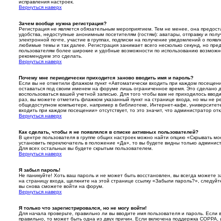
исправления настроек.
Вернуться наверх
Зачем вообще нужна регистрация?
Регистрация не является обязательным мероприятием. Тем не менее, она предос
удобства, недоступные анонимным посетителям (гостям): аватары, отправку и пол
электронной почте, участие в группах, подписки на получение уведомлений о появ
любимые темы и так далее. Регистрация занимает всего несколько секунд, но пр
пользователям более широкие и удобные возможности по использованию возможн
рекомендуем это сделать.
Вернуться наверх
Почему мне периодически приходится заново вводить имя и пароль?
Если вы не отметили флажком пункт «Автоматически входить при каждом посещени
оставаться под своим именем на форуме лишь ограниченное время. Это сделано дл
воспользоваться вашей учетной записью. Для того чтобы вам не приходилось ввод
раз, вы можете отметить флажком указанный пункт на странице входа, но мы не р
общедоступном компьютере, например в библиотеке, Интернет-кафе, университете 
входить при каждом посещении» отсутствует, то это значит, что администратор от
Вернуться наверх
Как сделать, чтобы я не появлялся в списке активных пользователей?
В центре пользователя в группе общих настроек можно найти опцию «Скрывать м
установить переключатель в положение «Да», то вы будете видны только админис
Для всех остальных вы будете скрытым пользователем.
Вернуться наверх
Я забыл пароль!
Не паникуйте! Хоть ваш пароль и не может быть восстановлен, вы всегда можете з
на страницу входа, щелкните на этой странице ссылку «Забыли пароль?», следуй
вы снова сможете войти на форум.
Вернуться наверх
Я только что зарегистрировался, но не могу войти!
Для начала проверьте, правильно ли вы вводите имя пользователя и пароль. Если 
правильно, то может быть одна из двух причин. Если включена поддержка COPPA, и