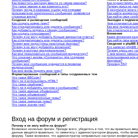
Как поместить картинку вместе со своим именем?
Как осуществлять по
Что такое звание и как изменить его?
Почему поиск не дае
Почему, когда я нажимаю ссылку для отправки
В результате моего 
пользователю электронного сообщения, появляется
Как найти конкретно
страница входа?
Как найти свои соо
Создание и размещение сообщений
Закладки и подписк
Как создать новую тему?
Чем отличаются закл
Как отредактировать или удалить сообщение?
Как мне подписатьс
Как добавить подпись к своему сообщению?
Как отказаться от п
Как создать голосование?
Вложения
Почему я не могу добавить больше вариантов ответа?
Какие вложения раз
Как отредактировать или удалить голосование?
Как найти свои вло
Почему мне недоступны некоторые форумы?
Сведения о phpBB 3
Почему я не могу добавлять вложения?
Кто написал phpBB 
Почему я получил предупреждение?
Почему здесь нет та
Как мне пожаловаться на сообщения модератору?
С кем можно связать
Что означает кнопка «Сохранить» при создании
использования или ю
сообщения?
форумом?
Почему мое сообщение нуждается в проверки
Перевод FAQ
модератором?
Как мне вновь поднять мою тему?
Форматирование сообщений и типы создаваемых тем
Что такое BBCode?
Могу ли я использовать HTML?
Что такое смайлики?
Могу ли я добавлять рисунки к сообщениям?
Что такое важные объявления?
Что такое объявления?
Что такое прикрепленные темы?
Что такое закрытые темы?
Что такое значки тем?
Вход на форум и регистрация
Почему я не могу войти на форум?
Возможно несколько причин. Прежде всего, убедитесь в том, что вы правильно вво
данные вводятся правильно, то свяжитесь с администратором форума, чтобы провер
форуму. Также возможно, что администратор неправильно настроил конфигурацию