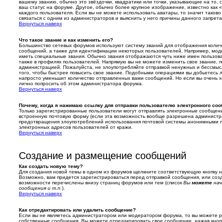
вашему званию, обычно это звёздочки, квадратики или точки, указывающие на то, 
ваш статус на форуме. Другое, обычно более крупное изображение, известно как 
каждого пользователя. Если вы не можете использовать аватары, то значит тако
связаться с одним из администраторов и выяснить у него причины данного запрета
Вернуться наверх
Что такое звание и как изменить его?
Большинство сетевых форумов используют систему званий для отображения колич
сообщений, а также для идентификации некоторых пользователей. Например, мо
иметь специальные звания. Обычно звания отображаются чуть ниже имен пользова
также в профилях пользователей. Напрямую вы не можете изменить свое звание, п
администрацией. Пожалуйста, не злоупотребляйте отправкой ненужных и бессмы
того, чтобы быстрее повысить свое звание. Подобными операциями вы добьетесь л
напросто уменьшит количество отправленных вами сообщений. Но если вы очень х
лично попросить об этом администратора форума.
Вернуться наверх
Почему, когда я нажимаю ссылку для отправки пользователю электронного соо
Только зарегистрированные пользователи могут отправлять электронные сообщен
встроенную почтовую форму (если эта возможность вообще разрешена администра
предотвращения злоупотреблений использования почтовой системы анонимными п
электронных адресов пользователей от кражи.
Вернуться наверх
Создание и размещение сообщений
Как создать новую тему?
Для создания новой темы в одном из форумов щелкните соответствующую кнопку 
Возможно, вам придется зарегистрироваться перед отправкой сообщения, или соз
возможности перечислены внизу страниц форумов или тем (список
Вы
можете
нач
сообщения и т.п.
).
Вернуться наверх
Как отредактировать или удалить сообщение?
Если вы не являетесь администратором или модератором форума, то вы можете ре
собственные сообщения. Вы можете отредактировать свое сообщение, нажав кноп