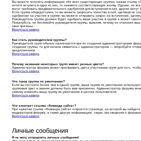
Вы можете получить информацию обо всех существующих группах, нажав ссылку «Г
хотите вступить в одну из них, то нажмите соответствующую кнопку. Однако, не в
могут требовать предварительного одобрения для вступления в них, другие могут
Если группа общедоступна, то вы можете запросить членство в ней, щелкнув по со
одобрение на участие в группе, вы можете отправить запрос на вступление, щелкн
Руководитель группы должен будет одобрить ваше участие в группе и может спроси
Пожалуйста, не беспокойте руководителя группы, выясняя, почему он отклонил ваш 
свои причины.
Вернуться наверх
Как стать руководителем группы?
Руководители групп обычно назначаются при их создании администраторами фору
создании группы, то для начала свяжитесь с администратором — попробуйте отпр
предложением.
Вернуться наверх
Почему названия некоторых групп имеют разные цвета?
Администратор форума может присваивать цвета участникам групп для того, чтобы
Вернуться наверх
Что такое группа по умолчанию?
Если вы состоите более чем в одной группе, ваша группа по умолчанию используетс
групповые цвет и звание должны быть вам присвоены. Администратор форума мо
самому изменять вашу группу по умолчанию в центре пользователя.
Вернуться наверх
Что означает ссылка «Команда сайта»?
При нажатии ссылки «Команда сайта» откроется страница, на которой вы найдете
модераторов форума, а также другую информацию, такую, как сведения о форумах
Вернуться наверх
Личные сообщения
Я не могу отправлять личные сообщения!
Это может быть вызвано тремя причинами: вы не зарегистрированы или не вошли