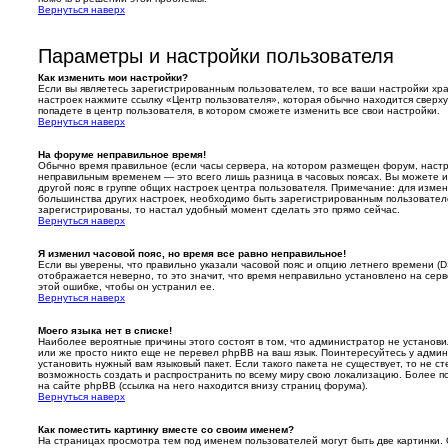
Вернуться наверх
Параметры и настройки пользователя
Как изменить мои настройки?
Если вы являетесь зарегистрированным пользователем, то все ваши настройки хра
настроек нажмите ссылку «Центр пользователя», которая обычно находится сверху
попадете в центр пользователя, в котором сможете изменить все свои настройки.
Вернуться наверх
На форуме неправильное время!
Обычно время правильное (если часы сервера, на котором размещен форум, настро
неправильным временем — это всего лишь разница в часовых поясах. Вы можете и
другой пояс в группе общих настроек центра пользователя. Примечание: для измене
большинства других настроек, необходимо быть зарегистрированным пользовател
зарегистрированы, то настал удобный момент сделать это прямо сейчас.
Вернуться наверх
Я изменил часовой пояс, но время все равно неправильное!
Если вы уверены, что правильно указали часовой пояс и опцию летнего времени (
D
отображается неверно, то это значит, что время неправильно установлено на се
этой ошибке, чтобы он устранил ее.
Вернуться наверх
Моего языка нет в списке!
Наиболее вероятные причины этого состоят в том, что администратор не установи
или же просто никто еще не перевел phpBB на ваш язык. Поинтересуйтесь у админ
установить нужный вам языковый пакет. Если такого пакета не существует, то не с
возможность создать и распространить по всему миру свою локализацию. Более
на сайте phpBB (ссылка на него находится внизу страниц форума).
Вернуться наверх
Как поместить картинку вместе со своим именем?
На страницах просмотра тем под именем пользователей могут быть две картинки. 