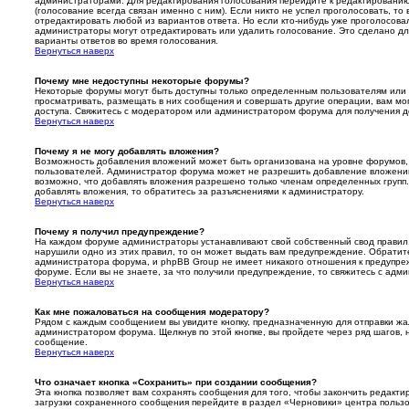
администраторами. Для редактирования голосования перейдите к редактированию
(голосование всегда связан именно с ним). Если никто не успел проголосовать, т
отредактировать любой из вариантов ответа. Но если кто-нибудь уже проголосова
администраторы могут отредактировать или удалить голосование. Это сделано для
варианты ответов во время голосования.
Вернуться наверх
Почему мне недоступны некоторые форумы?
Некоторые форумы могут быть доступны только определенным пользователям или 
просматривать, размещать в них сообщения и совершать другие операции, вам мо
доступа. Свяжитесь с модератором или администратором форума для получения д
Вернуться наверх
Почему я не могу добавлять вложения?
Возможность добавления вложений может быть организована на уровне форумов, 
пользователей. Администратор форума может не разрешить добавление вложени
возможно, что добавлять вложения разрешено только членам определенных групп.
добавлять вложения, то обратитесь за разъяснениями к администратору.
Вернуться наверх
Почему я получил предупреждение?
На каждом форуме администраторы устанавливают свой собственный свод правил.
нарушили одно из этих правил, то он может выдать вам предупреждение. Обратит
администратора форума, и phpBB Group не имеет никакого отношения к предупр
форуме. Если вы не знаете, за что получили предупреждение, то свяжитесь с ад
Вернуться наверх
Как мне пожаловаться на сообщения модератору?
Рядом с каждым сообщением вы увидите кнопку, предназначенную для отправки жа
администратором форума. Щелкнув по этой кнопке, вы пройдете через ряд шагов,
сообщение.
Вернуться наверх
Что означает кнопка «Сохранить» при создании сообщения?
Эта кнопка позволяет вам сохранять сообщения для того, чтобы закончить редакти
загрузки сохраненного сообщения перейдите в раздел «Черновики» центра пользо