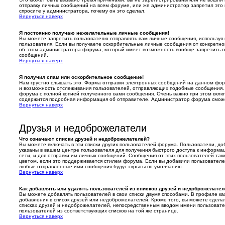
отправку личных сообщений на всем форуме, или же администратор запретил это в
спросите у администратора, почему он это сделал.
Вернуться наверх
Я постоянно получаю нежелательные личные сообщения!
Вы можете запретить пользователю отправлять вам личные сообщения, используя
пользователя. Если вы получаете оскорбительные личные сообщения от конкретно
об этом администратора форума, который имеет возможность вообще запретить п
сообщений.
Вернуться наверх
Я получил спам или оскорбительное сообщение!
Нам грустно слышать это. Форма отправки электронных сообщений на данном фо
и возможность отслеживания пользователей, отправляющих подобные сообщения.
форума с полной копией полученного вами сообщения. Очень важно при этом включ
содержится подробная информация об отправителе. Администратор форума сможет
Вернуться наверх
Друзья и недоброжелатели
Что означают списки друзей и недоброжелателей?
Вы можете включать в эти списки других пользователей форума. Пользователи, до
указаны в вашем центре пользователя для получения быстрого доступа к информац
сети, и для отправки им личных сообщений. Сообщения от этих пользователей так
цветом, если это поддерживается стилем форума. Если вы добавили пользователе
любые отправленные ими сообщения будут скрыты по умолчанию.
Вернуться наверх
Как добавлять или удалять пользователей из списков друзей и недоброжелате
Вы можете добавлять пользователей в свои списки двумя способами. В профиле ка
добавления в список друзей или недоброжелателей. Кроме того, вы можете сделат
списках друзей и недоброжелателей, непосредственным вводом имени пользовате
пользователей из соответствующих списков на той же странице.
Вернуться наверх