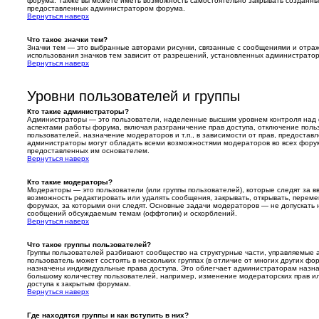
форума. Также вы можете иметь возможность самостоятельно закрывать созданные
предоставленных администратором форума.
Вернуться наверх
Что такое значки тем?
Значки тем — это выбранные авторами рисунки, связанные с сообщениями и отр
использования значков тем зависит от разрешений, установленных администрато
Вернуться наверх
Уровни пользователей и группы
Кто такие администраторы?
Администраторы — это пользователи, наделенные высшим уровнем контроля над 
аспектами работы форума, включая разграничение прав доступа, отключение поль
пользователей, назначение модераторов и т.п., в зависимости от прав, предоста
администраторы могут обладать всеми возможностями модераторов во всех форума
предоставленных им основателем.
Вернуться наверх
Кто такие модераторы?
Модераторы — это пользователи (или группы пользователей), которые следят за 
возможность редактировать или удалять сообщения, закрывать, открывать, переме
форумах, за которыми они следят. Основные задачи модераторов — не допускать
сообщений обсуждаемым темам (оффтопик) и оскорблений.
Вернуться наверх
Что такое группы пользователей?
Группы пользователей разбивают сообщество на структурные части, управляемы
пользователь может состоять в нескольких группах (в отличие от многих других фор
назначены индивидуальные права доступа. Это облегчает администраторам назн
большому количеству пользователей, например, изменение модераторских прав и
доступа к закрытым форумам.
Вернуться наверх
Где находятся группы и как вступить в них?