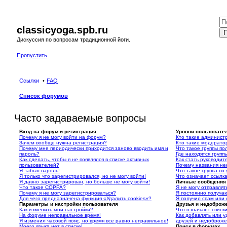
classicyoga.spb.ru
П
Дискуссия по вопросам традиционной йоги.
Пропустить
Ссылки
FAQ
Список форумов
Часто задаваемые вопросы
Вход на форум и регистрация
Уровни пользовате
Почему я не могу войти на форум?
Кто такие админист
Зачем вообще нужна регистрация?
Кто такие модерато
Почему мне периодически приходится заново вводить имя и
Что такое группы по
пароль?
Где находятся группы
Как сделать, чтобы я не появлялся в списке активных
Как стать руководит
пользователей?
Почему названия не
Я забыл пароль!
Что такое группа по
Я только что зарегистрировался, но не могу войти!
Что означает ссылк
Я давно зарегистрирован, но больше не могу войти!
Личные сообщения
Что такое COPPA?
Я не могу отправля
Почему я не могу зарегистрироваться?
Я постоянно получа
Для чего предназначена функция «Удалить cookies»?
Я получил спам или
Параметры и настройки пользователя
Друзья и недоброж
Как изменить мои настройки?
Что означают списк
На форуме неправильное время!
Как добавлять или у
Я изменил часовой пояс, но время все равно неправильное!
друзей и недоброж
Моего языка нет в списке!
Поиск в форумах