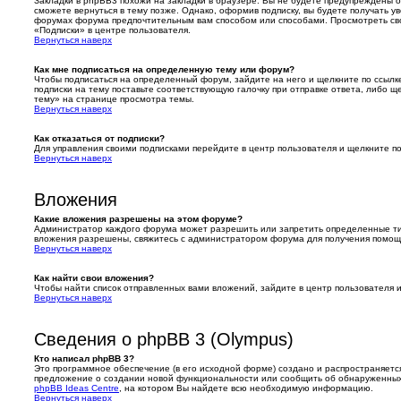
Закладки в phpBB3 похожи на закладки в браузере. Вы не будете предупреждены 
сможете вернуться в тему позже. Однако, оформив подписку, вы будете получать 
форумах форума предпочтительным вам способом или способами. Просмотреть св
«Подписки» в центре пользователя.
Вернуться наверх
Как мне подписаться на определенную тему или форум?
Чтобы подписаться на определенный форум, зайдите на него и щелкните по ссылк
подписки на тему поставьте соответствующую галочку при отправке ответа, либо щ
тему» на странице просмотра темы.
Вернуться наверх
Как отказаться от подписки?
Для управления своими подписками перейдите в центр пользователя и щелкните по
Вернуться наверх
Вложения
Какие вложения разрешены на этом форуме?
Администратор каждого форума может разрешить или запретить определенные тип
вложения разрешены, свяжитесь с администратором форума для получения помощ
Вернуться наверх
Как найти свои вложения?
Чтобы найти список отправленных вами вложений, зайдите в центр пользователя 
Вернуться наверх
Сведения о phpBB 3 (Olympus)
Кто написал phpBB 3?
Это программное обеспечение (в его исходной форме) создано и распространяет
предложение о создании новой функциональности или сообщить об обнаруженных 
phpBB Ideas Centre
, на котором Вы найдете всю необходимую информацию.
Вернуться наверх