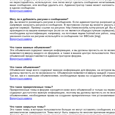
не перестарайтесь, используя их: они легко могут сделать сообщение нечитаемы
ваше сообщение, или вообще удалить его. Администратор также может наложить 
в одном сообщении.
Вернуться наверх
Могу ли я добавлять рисунки к сообщениям?
Да, вы можете размещать рисунки в сообщениях. Если администратор разрешил д
напрямую загрузить рисунок в сообщение. В противном случае вы можете указать 
другом сервере. Пример ссылки на рисунок: http://www.teosofia.ru/my-picture.gif. Вы
хранящиеся на вашем компьютере (если он не является общедоступным сервером), 
необходима аутентификация, например, на почтовые ящики hotmail или yahoo, защ
указания ссылок на рисунки используйте в сообщениях тег BBCode [img].
Вернуться наверх
Что такое важные объявления?
Эти объявления содержат важную информацию, и вы должны прочесть их по возм
появляются вверху каждого из форумов, а также в вашем центре пользователя. Н
объявлений предоставляются администратором форума.
Вернуться наверх
Что такое объявления?
Объявления чаще всего содержат важную информацию для форума, на котором вы 
должны прочесть их по возможности. Объявления появляются вверху каждой стран
Так же, как и с важными объявлениями, необходимые права на создание объявле
Вернуться наверх
Что такое прикрепленные темы?
Прикрепленные темы в форуме находятся ниже всех объявлений и только на перво
содержат достаточно важную информацию, поэтому вы должны прочесть их по возмо
объявлениями, необходимые права на создание прикрепленных тем устанавливаю
Вернуться наверх
Что такое закрытые темы?
Это такие темы, в которых пользователи больше не могут оставлять сообщения, и 
автоматически завершаются. Темы могут быть закрыты по многим причинам моде