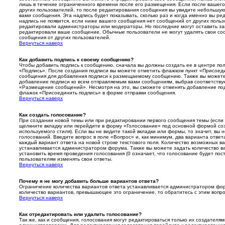
лишь в течение ограниченного времени после его размещения. Если после вашег
других пользователей, то после редактирования сообщения вы увидите небольшу
вами сообщения. Эта надпись будет показывать, сколько раз и когда именно вы р
надпись не появится, если ниже вашего сообщения нет сообщений от других поль
редактировали администраторы или модераторы. Но последние могут оставить зам
редактировали ваше сообщение. Обычные пользователи не могут удалять свои соо
сообщения от других пользователей.
Вернуться наверх
Как добавить подпись к своему сообщению?
Чтобы добавить подпись к сообщению, сначала вы должны создать ее в центре пол
«Подпись». После создания подписи вы можете отметить флажком пункт «Присоед
сообщения для добавления подписи к размещаемому сообщению. Также вы можете
добавление подписи ко всем отправляемым вами сообщениям, выбрав соответству
«Размещение сообщений». Несмотря на это, вы сможете отменять добавление под
флажок «Присоединить подпись» в форме отправки сообщения.
Вернуться наверх
Как создать голосование?
При создании новой темы или при редактировании первого сообщения темы (если 
щелкните вкладку или перейдите в форму «Голосование» под основной формой соз
используемого стиля). Если вы не видите такой вкладки или формы, то значит, вы 
голосований. Введите вопрос в поле «Вопрос» и, как минимум, два варианта отве
каждый вариант ответа на новой строке текстового поля. Количество возможных в
устанавливается администратором форума. Также вы можете задать количество ва
установить время проведения голосования (0 означает, что голосование будет пос
пользователям изменять свои ответы.
Вернуться наверх
Почему я не могу добавить больше вариантов ответа?
Ограничение количества вариантов ответа устанавливается администратором фор
количество вариантов, превышающее это ограничение, то обратитесь с этим вопр
Вернуться наверх
Как отредактировать или удалить голосование?
Так же, как и сообщения, голосования могут редактироваться только их создателя