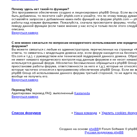
Почему здесь нет такой-то функции?
Это программное обеспечение создано и лицензировано phpBB Group. Если вы счи
быть добавлена, то посетите сайт phpbb.com и узнайте, что по этому поводу дума
оставляйте запросов о добавлении каких-либо функций на форуме phpbb.com — ph
работы над новыми функциями. Пожалуйста, сначала просмотрите форумы, чтобы 
поводу данной функции (если такое мнение у нас есть) и только после этого следу
описана.
Вернуться наверх
С кем можно связаться по вопросам некорректного использования или юридиче
форумом?
Вы можете связаться с любым из администраторов, перечисленных на странице «К
ответа, то свяжитесь с владельцем домена или, если форум находится на бесплатном
f2s.com и т.д.), с руководством или технической поддержкой данного домена. Обр
не имеет никакого юридического контроля над данным форумом и не несет никакой 
используется данный форум. Абсолютно бессмысленно обращаться к phpBB Group 
приостановке работы форума, ответственности за него и т.д.), которые не относят
которые частично относятся к программному обеспечению phpBB Group. Если же вы
phpBB Group об использовании данного форума третьей стороной, то не ждите по
вообще не получить его.
Вернуться наверх
Перевод FAQ
Адаптирован перевод FAQ, выполненный
Kastaneda
Вернуться наверх
Список форумов
Наша команда
Удалить cookies фору
Создано на основе
phpBB
® Forum Software © phpBB
Русская поддержка phpBB