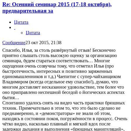
Re: Осенний семинар 2015 (17-18 октября),
предварительная за
Цитата
Цитата
Сообщение
23 окт 2015, 21:38
Спасибо, Илья, за столь развёрнутый отзыв! Бесконечно
приятно слышать столь высокую оценку за организацию
семинара, будем стараться соответствовать… Многие
ощущения очень созвучны тому, что отметил Илья (про
быстротечность, интересных и позитивно заряженных
единомышленников и т.д.) Чаепитие с супер-чайханщиком
Владимиром (всегда отдельное ему спасибо!), думаю, что
многим доставляет несказанное удовольствие, тем более что
оно приправлено неспешной беседой о йогических аспектах
бытия…
Спонтанно удалось снять на видео часть практики брюшных
техник. Примечательно в этом то, что это было сделано не
преднамеренно, и «демонстраторы» не знали об этом,
находясь в состоянии покоя, погружённости в процесс. Очень
чётко видно, насколько плавный и мягкий вдох после
задержки дыхания и выполнения «брюшных манипуляций»,