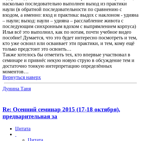
насколько последовательно выполнен выход из практики
наули (в обратной последовательности по сравнению с
входом, а именно: вход и практика: выдох с наклоном - удияна
– наули; выход: наули – удияна – расслабление живота с
последующим синхронным вдохом с выпрямлением корпуса)
Илья всё это выполнил, как по нотам, почти учебное видео
пособие! Думается, что это будет интересно посмотреть и тем,
кто уже освоил или осваивает эти практики, и тем, кому ещё
только предстоит это освоить…
Также хотелось бы отметить тех, кто впервые участвовал в
семинаре и привнёс некую новую струю в обсуждение тем и
достаточно тонкую интерпретацию определённых
моментов…
Вернуться наверх
Дунина Таня
Re: Осенний семинар 2015 (17-18 октября),
предварительная за
Цитата
Цитата