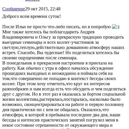
Сообщение
29 окт 2015, 22:48
Доброго всем времени суток!
После Ильи не просто что-либо писать, но я попробую
Мне также хотелось бы поблагодарить Андрея
Владимировича и Ольгу за прекрасную традицию проводить
выездные семинары и всех коллег-участников за
светлую,теплую,действительно домашнюю атмосферу наших
встреч. Спасибо, Вы чудесные! Но поделиться хотелось бы
своими ощущениями после семинара.
В понедельник в прекрасном настроении я приехала на
работу. Как обычно с утра в офисе началось обсуждение
прошедших выходных и неожиданно я поймала себя на
том,что совершенно не попадаю в контекст беседы своих
коллег. При этом хочу отметить,что круг их интересов
разнообразен и нам всегда есть что обсудить и чем поделиться
друг с другом. Но в этот раз я оказалась за бортом социальной
жизни коллектива,растерялась,постаралась, насколько было
возможно, сконцентрироваться на работе и первую половину
дня практически ни с кем не общалась. Оказалось,что
атмосфера, в которой я пребывала последние два дня, наши
беседы и интенсив практических занятий погрузил меня в
некое состояние отрешенности от окружающего мира и