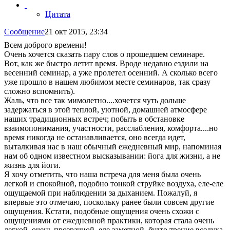
Цитата
Сообщение
21 окт 2015, 23:34
Всем доброго времени!
Очень хочется сказать пару слов о прошедшем семинаре.
Вот, как же быстро летит время. Вроде недавно ездили на
весенний семинар, а уже пролетел осенний. А сколько всего
уже прошло в нашем любимом месте семинаров, так сразу
сложно вспомнить).
Жаль, что все так мимолетно....хочется чуть дольше
задержаться в этой теплой, уютной, домашней атмосфере
наших традиционных встреч; побыть в обстановке
взаимопонимания, участности, расслабления, комфорта....но
время никогда не останавливается, оно всегда идет,
выталкивая нас в наш обычный ежедневный мир, напоминая
нам об одном известном высказывании: йога для жизни, а не
жизнь для йоги.
Я хочу отметить, что наша встреча для меня была очень
легкой и спокойной, подобно тонкой струйке воздуха, еле-еле
ощущаемой при наблюдении за дыханием. Пожалуй, я
впервые это отмечаю, поскольку ранее были совсем другие
ощущения. Кстати, подобные ощущения очень схожи с
ощущениями от ежедневной практики, которая стала очень
легкой, очень прозрачной, еле заметной, будто трение воздуха