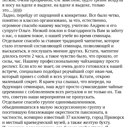
в носу на вдохе и выдохе, на вдохе и выдохе, только
это....))))))
Ладно, перейду от ощущений к конкретике. Все было четко,
понятно и классно организовано, за что, естественно,
огромное спасибо нашему мастеру, учителю Андрею и его
супруге Ольге. Низкий поклон и благодарность Вам за заботу
о нас, о нашем покое, о нашей учебе во время семинара.
Отдельное спасибо за ставшее традицией чаепитие, которое
стало отличной составляющей семинара, позволяющей и
высказаться, и послушать мнение других. Кстати, чаепитие
длилось почти 2 часа, а такое чувство было, что прошло, от
силы, час. Нашему профессиональному чайханщику просто
респект. Если кто не знает, он очень долго готовился к нашей
встрече, специально подобрал редчайший сорт иван-чая,
который привез с собой и всех угощал. Кстати, открою
маленький секрет. Я краем уха слышал, что впереди, на
будующих семинарах, наш ждут просто сумасшедшие чайные
церемонии с соблюлением всех ритуалов и не только их. Так
что, советую наши мероприятия не пропускать.
Отдельное спасибо группе единомышленников,
объединившихся в малую экскурссионную группу и
посетившую близлежащие окрестности пансионата, в
частности, всемирно известный 37 километр, город Приморск
и местный краеведческий музей, а также желтую бухту.