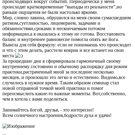
происходящих вокруг событий. Периодически у меня
происходят кратковременные “выпады из реальности”,но
раньше ощущения не были настолько яркими.
Мир, словно лавина, обрушился на меня своим сумасшедшим
ритмом,суетливостью, лицемерием, задачами и
обязанностями,сроками и нескончаемым потоком
информации,а я оказалась к этому не готова. Восстановить
баланс и внутреннее равновесие помогла опять же йога.
Вывела для себя формулу: если не понимаешь что происходит
и что с этим делать, расстели коврик и все встанет на свои
места
За прошедшие дни я сформировала гармоничный своему
внутреннему состоянию и обычному распорядку дня режим
практики,растраченный мной за последние несколько
месяцев, и произошло это легко и естественно. Видимо,все
случилось в нужное время. Таким образом семинар стал
новой отправной точкой моей практики и помог
переосмыслить какие-то важные моменты. Вот,собственно,
чем я хотела с вами поделиться.
Занимайтесь йогой, друзья, - это интересно!
Всем солнечного настроения,бодрости духа и удачи!