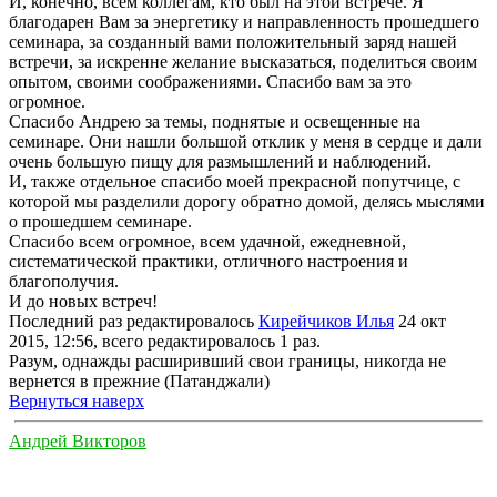
И, конечно, всем коллегам, кто был на этой встрече. Я
благодарен Вам за энергетику и направленность прошедшего
семинара, за созданный вами положительный заряд нашей
встречи, за искренне желание высказаться, поделиться своим
опытом, своими соображениями. Спасибо вам за это
огромное.
Спасибо Андрею за темы, поднятые и освещенные на
семинаре. Они нашли большой отклик у меня в сердце и дали
очень большую пищу для размышлений и наблюдений.
И, также отдельное спасибо моей прекрасной попутчице, с
которой мы разделили дорогу обратно домой, делясь мыслями
о прошедшем семинаре.
Спасибо всем огромное, всем удачной, ежедневной,
систематической практики, отличного настроения и
благополучия.
И до новых встреч!
Последний раз редактировалось
Кирейчиков Илья
24 окт
2015, 12:56, всего редактировалось 1 раз.
Разум, однажды расширивший свои границы, никогда не
вернется в прежние (Патанджали)
Вернуться наверх
Андрей Викторов