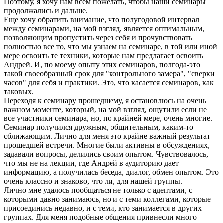
Поэтому, я хочу нам всем пожелать, чтобы наши семинары
продолжались и дальше.
Еще хочу обратить внимание, что полугодовой интервал
между семинарами, на мой взгляд, является оптимальным,
позволяющим пропустить через себя и прочувствовать
полностью все то, что мы узнаем на семинаре, в той или иной
мере освоить те техники, которые нам предлагает освоить
Андрей. И, по моему опыту этих семинаров, полгода-это
такой своеобразный срок для "контрольного замера", "сверки
часов" для себя и практики. Это, что касается семинаров, как
таковых.
Переходя к семинару прошедшему, я остановлюсь на очень
важном моменте, который, на мой взгляд, ощутили если не
все участники семинара, но, по крайней мере, очень многие.
Семинар получился дружным, общительным, каким-то
сближающим. Лично для меня это крайне важный результат
прошедшей встречи. Многие были активны в обсуждениях,
задавали вопросы, делились своим опытом. Чувствовалось,
что мы не на лекции, где Андрей в аудиторию дает
информацию, а получилась беседа, диалог, обмен опытом. Это
очень классно и знаково, что ли, для нашей группы.
Лично мне удалось пообщаться не только с адептами, с
которыми давно занимаюсь, но и с теми коллегами, которые
присоединись недавно, и с теми, кто занимается в других
группах. Для меня подобные общения привнесли много