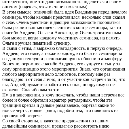
интересного, мне это дало возможность поделиться и своим
опытом (надеюсь, что-то станет полезным).
В этом смысле, отличной была идея Владимира перед началом
семинара, чтобы каждый представился, несколько слов сказал
о себе. Очень уместной и дающей возможность пообщаться
была реализованная идея чаепития в конце семинара, за что
спасибо Андрею, Ольге и Александру. Очень трогательным
был момент, когда каждому участнику семинара, на память,
Ольга вручила памятный сувенир.
В связи с этим, я выражаю благодарность, в первую очередь,
Андрею, его семье, а также каждому, кто был на семинаре за
созданную теплую и располагающую к общению атмосферу.
Конечно, огромное спасибо Андрею, его супруге и сыну за
саму организацию этого мероприятия. Знаю, что организация
любого мероприятия дело хлопотное, поэтому еще раз
благодарю и от себя лично, и от участников встречи за то, что
вы, Андрей, думаете и заботитесь о нас, по другому и не
скажешь. Спасибо вам за это.
Ну, а в завершении, я хочу пожелать, чтобы наши встречи все
более и более обретали характер регулярных, чтобы эта
традиция крепла и дальше развивалась, обретая какие-то
новые черты, новые грани, подобно тем, что появились на
прошедшей встрече.
Со своей стороны, в качестве предложения по нашим
дальнейшим семинарам, предлагаю рассмотреть идею