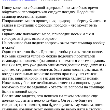
Пишу конечно с большой задержкой, но зато было время
обдумать и переварить как следует поездку. Подобный
семинар посетил впервые.
Понравилось место проведения, природа на берегу Финского
залива в сочетании с хорошей погодой - что может быть
лучше.
Однако мне показалось мало, присоединяюсь к Илье и
голосую за 2 дня, вместо одного.
На семинаре был поднят вопрос - зачем этот семинар вообще
нужен?
Один из ответов был - Для того, чтобы узнать что-то новое.
Как мне кажется условно можно поделить посетителей
семинара на новичков(начавших заниматься совсем недавно,
как я) и тех, кто уже давно занимается(больше года, двух лет).
Для тех кто давно занимается, была дана новая практика. А
вот для остальных вероятно новую практику нет смысла
давать, занятия йогой и так для новичка являются новым.
Новенькому больше необходимы ответы на вопросы, даже
возможно еще не заданные - ответы на вопросы на семинаре
были в полной мере.
Все же мне видится, что новичок на таком семинаре еще
должен ощутить и некую глубину. Он эту глубину не
сохранит, но запомнит, она будет служить ему маяком, после
семинара новичок будет медленно но верно идти в сторону