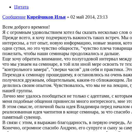
Цитата
Сообщение
Кирейчиков Илья
»
02 май 2014, 23:13
Всем доброго времени!
Я с огромным удовольствием хотел бы сказать несколько слов 
Прежде всего, я хочу подчеркнуть важность таких встреч. Мы о
интересны, а тот опыт, новую информацию, новые знания, кото
одни сутки, но это чувство общности, "чувство плеча товарища
пожелать, чтобы наши семинары продолжались и дальше.
Еще хочу обратить внимание, что полугодовой интервал между 
что мы узнаем на семинаре, в той или иной мере освоить те те
"контрольного замера", "сверки часов" для себя и практики. Это
Переходя к семинару прошедшему, я остановлюсь на очень важн
получился дружным, общительным, каким-то сближающим. Личн
делились своим опытом. Чувствовалось, что мы не на лекции, г
нашей группы.
Лично мне удалось пообщаться не только с адептами, с которым
меня подобные общения привнесли много интересного, мне это 
В этом смысле, отличной была идея Владимира перед началом 
реализованная идея чаепития в конце семинара, за что спасиб
памятный сувенир.
В связи с этим, я выражаю благодарность, в первую очередь, 
Конечно, огромное спасибо Андрею, его супруге и сыну за сам