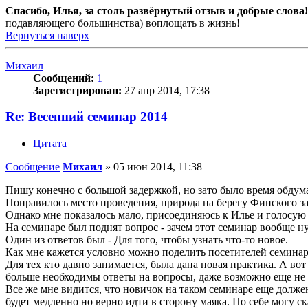
Спасибо, Илья, за столь развёрнутый отзыв и добрые слова!
подавляющего большинства) воплощать в жизнь!
Вернуться наверх
Михаил
Сообщений:
1
Зарегистрирован:
27 апр 2014, 17:38
Re: Весенний семинар 2014
Цитата
Сообщение
Михаил
»
05 июн 2014, 11:38
Пишу конечно с большой задержкой, но зато было время обдума
Понравилось место проведения, природа на берегу Финского за
Однако мне показалось мало, присоединяюсь к Илье и голосую з
На семинаре был поднят вопрос - зачем этот семинар вообще н
Один из ответов был - Для того, чтобы узнать что-то новое.
Как мне кажется условно можно поделить посетителей семинара 
Для тех кто давно занимается, была дана новая практика. А во
больше необходимы ответы на вопросы, даже возможно еще не 
Все же мне видится, что новичок на таком семинаре еще должен
будет медленно но верно идти в сторону маяка. По себе могу ск