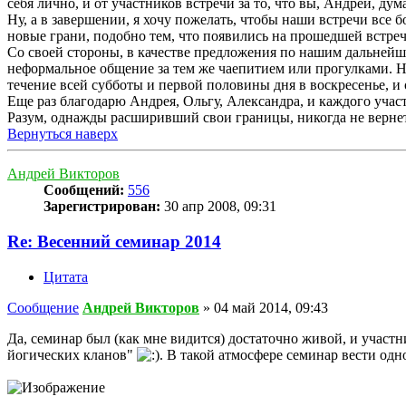
себя лично, и от участников встречи за то, что вы, Андрей, дум
Ну, а в завершении, я хочу пожелать, чтобы наши встречи все б
новые грани, подобно тем, что появились на прошедшей встреч
Со своей стороны, в качестве предложения по нашим дальнейш
неформальное общение за тем же чаепитием или прогулками. На
течение всей субботы и первой половины дня в воскресенье, и 
Еще раз благодарю Андрея, Ольгу, Александра, и каждого уча
Разум, однажды расширивший свои границы, никогда не верне
Вернуться наверх
Андрей Викторов
Сообщений:
556
Зарегистрирован:
30 апр 2008, 09:31
Re: Весенний семинар 2014
Цитата
Сообщение
Андрей Викторов
»
04 май 2014, 09:43
Да, семинар был (как мне видится) достаточно живой, и учас
йогических кланов"
. В такой атмосфере семинар вести одн