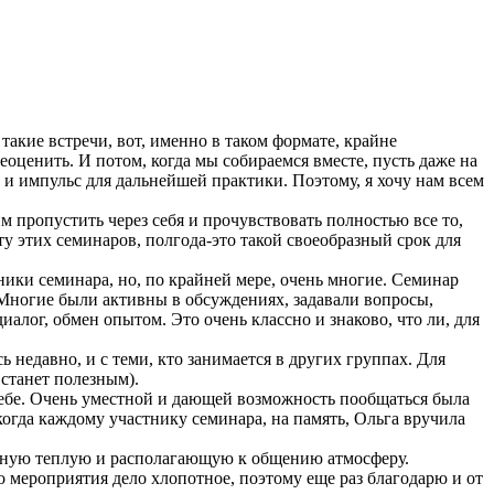
такие встречи, вот, именно в таком формате, крайне
оценить. И потом, когда мы собираемся вместе, пусть даже на
д и импульс для дальнейшей практики. Поэтому, я хочу нам всем
 пропустить через себя и прочувствовать полностью все то,
ту этих семинаров, полгода-это такой своеобразный срок для
ники семинара, но, по крайней мере, очень многие. Семинар
Многие были активны в обсуждениях, задавали вопросы,
алог, обмен опытом. Это очень классно и знаково, что ли, для
 недавно, и с теми, кто занимается в других группах. Для
станет полезным).
 себе. Очень уместной и дающей возможность пообщаться была
когда каждому участнику семинара, на память, Ольга вручила
зданную теплую и располагающую к общению атмосферу.
о мероприятия дело хлопотное, поэтому еще раз благодарю и от