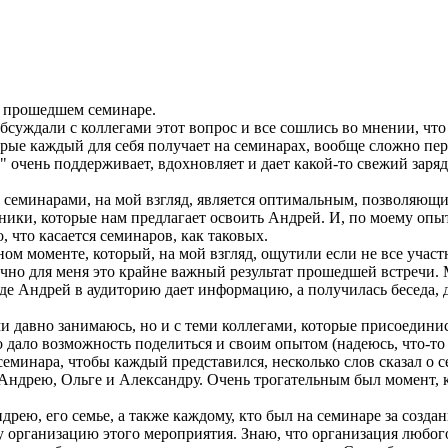
о прошедшем семинаре.
бсуждали с коллегами этот вопрос и все сошлись во мнении, что 
рые каждый для себя получает на семинарах, вообще сложно пере
" очень поддерживает, вдохновляет и дает какой-то свежий заря
семинарами, на мой взгляд, является оптимальным, позволяющим
хники, которые нам предлагает освоить Андрей. И, по моему опы
, что касается семинаров, как таковых.
ом моменте, который, на мой взгляд, ощутили если не все участ
о для меня это крайне важный результат прошедшей встречи. 
де Андрей в аудиторию дает информацию, а получилась беседа, ди
и давно занимаюсь, но и с теми коллегами, которые присоединись
дало возможность поделиться и своим опытом (надеюсь, что-то 
семинара, чтобы каждый представился, несколько слов сказал о
о Андрею, Ольге и Александру. Очень трогательным был момент, 
Андрею, его семье, а также каждому, кто был на семинаре за со
у организацию этого мероприятия. Знаю, что организация любог