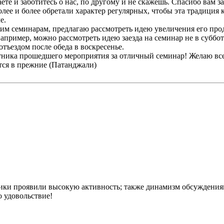
аете и заботитесь о нас, по другому и не скажешь. Спасибо вам за
олее и более обретали характер регулярных, чтобы эта традиция 
е.
им семинарам, предлагаю рассмотреть идею увеличения его про
пример, можно рассмотреть идею заезда на семинар не в суббот
отъездом после обеда в воскресенье.
стника прошедшего мероприятия за отличный семинар! Желаю вс
тся в прежние (Патанджали)
тники проявили высокую активность; также динамизм обсуждени
о удовольствие!